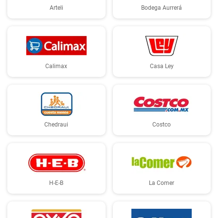
Arteli
Bodega Aurrerá
Calimax
Casa Ley
Chedraui
Costco
H-E-B
La Comer