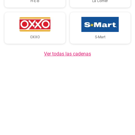
H-E-B
La Comer
OXXO
S-Mart
Ver todas las cadenas