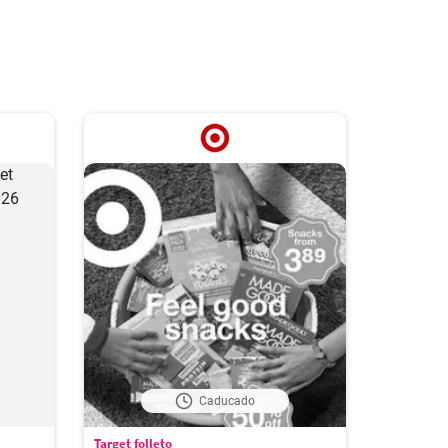
Caducado
Target folleto