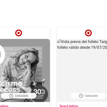
Caducado
Caducado
folleto
Target folleto