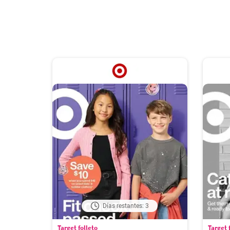
Días restantes: 3
Target folleto
Target 