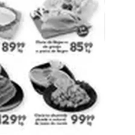
OXXO
S-Mart