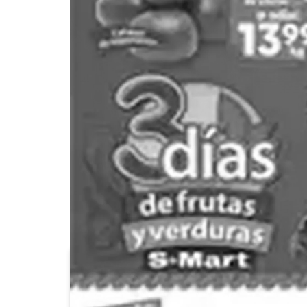
7-Eleven
Alsuper