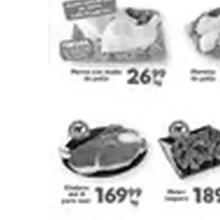
Chedraui
Costco