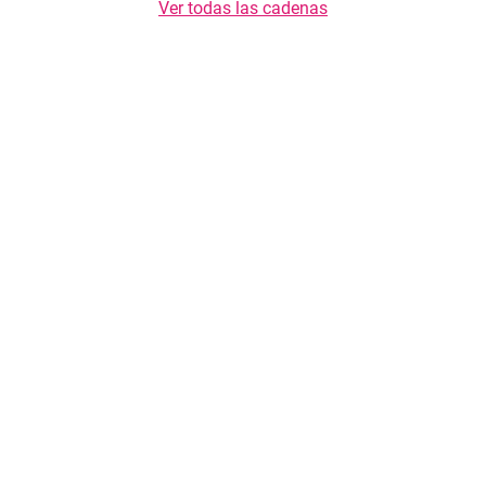
Ver todas las cadenas
Copyright © 2026 TasteList.mx. Reservados todos los derechos. Se prohíbe la