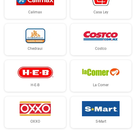
Calimax
Casa Ley
Chedraui
Costco
H-E-B
La Comer
OXXO
S-Mart