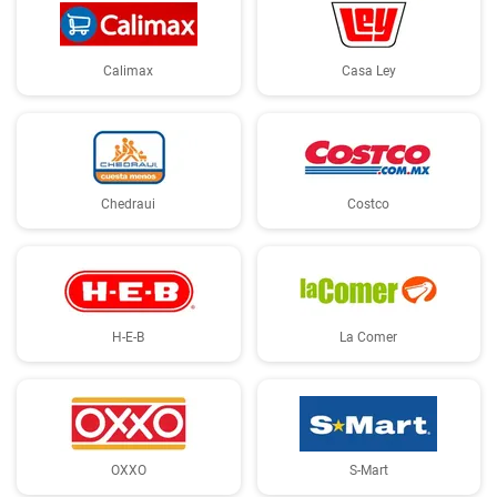
Calimax
Casa Ley
Chedraui
Costco
H-E-B
La Comer
OXXO
S-Mart