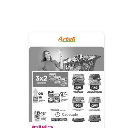
Caducado
Arteli folleto