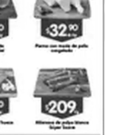
OXXO
S-Mart