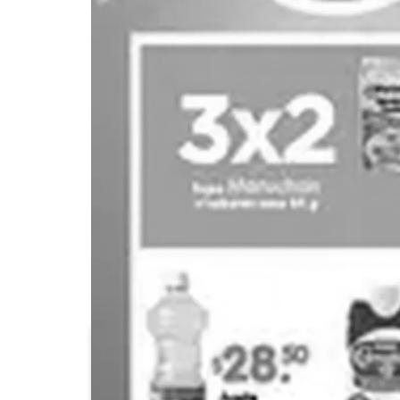
7-Eleven
Alsuper