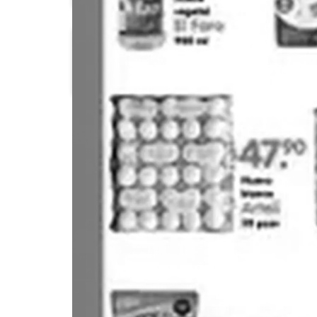
Chedraui
Costco