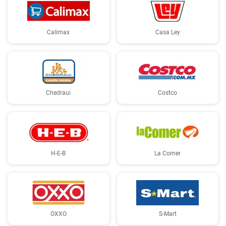
Calimax
Casa Ley
Chedraui
Costco
H-E-B
La Comer
OXXO
S-Mart