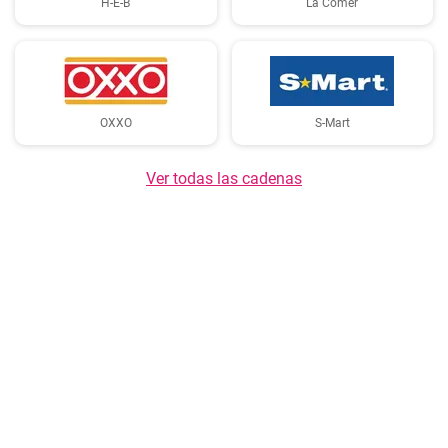
H-E-B
La Comer
OXXO
S-Mart
Ver todas las cadenas