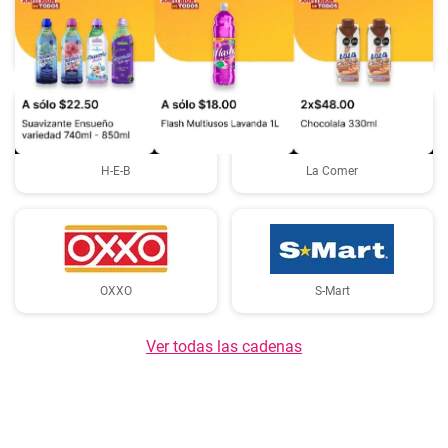
Chedraui
Costco
H-E-B
La Comer
OXXO
S-Mart
Ver todas las cadenas