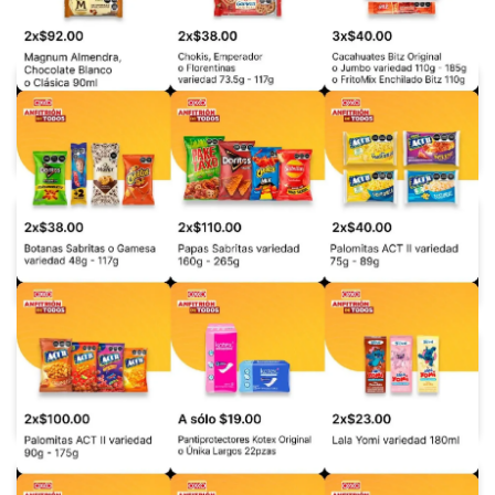
7-Eleven
Alsuper
Arteli
Bodega Aurrerá
Calimax
Casa Ley