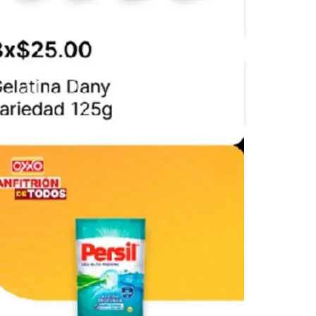
Calimax
Casa Ley
OXXO
S-Mart