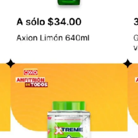
Arteli
Bodega Aurrerá
H-E-B
La Comer
Ver todas las cadenas