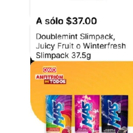
7-Eleven
Alsuper
Chedraui
Costco